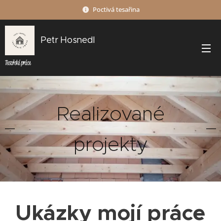
Poctivá tesařina
Petr Hosnedl
Tesařské práce
Realizované
projekty
Ukázky mojí práce