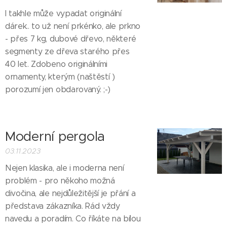
I takhle může vypadat originální
dárek.. to už není prkénko, ale prkno
- přes 7 kg, dubové dřevo, některé
segmenty ze dřeva starého přes
40 let. Zdobeno originálními
ornamenty, kterým (naštěstí )
porozumí jen obdarovaný. ;-)
Moderní pergola
03.11.2023
Nejen klasika, ale i moderna není
problém - pro někoho možná
divočina, ale nejdůležitější je přání a
představa zákazníka. Rád vždy
navedu a poradím. Co říkáte na bílou